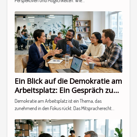
Perspektiven und Möglichkeiten. Wie...
Ein Blick auf die Demokratie am
Arbeitsplatz: Ein Gespräch zum
Thema
Demokratie am Arbeitsplatz ist ein Thema, das
zunehmend in den Fokus rückt. Das Mitspracherecht...