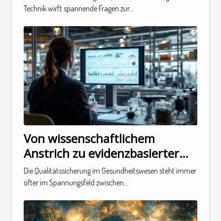
Technik wirft spannende Fragen zur...
Von wissenschaftlichem
Anstrich zu evidenzbasierter
Legitimität: Überdenken der
Die Qualitätssicherung im Gesundheitswesen steht immer
Qualitätsgrundlagen von
öfter im Spannungsfeld zwischen...
QVCT-Verfahren