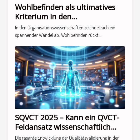
Wohlbefinden als ultimatives
Kriterium in den
Organisationswissenschaften:
In den Organisationswissenschaften zeichnet sich ein
Ein notwendiger
spannender Wandel ab: Wohlbefinden rückt...
Paradigmenwechsel
SQVCT 2025 – Kann ein QVCT-
Feldansatz wissenschaftlich
sein?
Die rasante Entwicklung der Qualitätsvalidierung in der