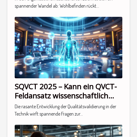
Ein notwendiger
spannender Wandel ab: Wohlbefinden rückt...
Paradigmenwechsel
SQVCT 2025 – Kann ein QVCT-
Feldansatz wissenschaftlich
sein?
Die rasante Entwicklung der Qualitätsvalidierung in der
Technik wirft spannende Fragen zur...