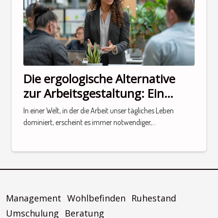
Die ergologische Alternative
zur Arbeitsgestaltung: Ein
Gespräch mit einer Expertin
In einer Welt, in der die Arbeit unser tägliches Leben
dominiert, erscheint es immer notwendiger,...
Management
Wohlbefinden
Ruhestand
Umschulung
Beratung