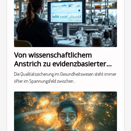
Von wissenschaftlichem
Anstrich zu evidenzbasierter
Legitimität: Überdenken der
Die Qualitätssicherung im Gesundheitswesen steht immer
Qualitätsgrundlagen von
öfter im Spannungsfeld zwischen...
QVCT-Verfahren