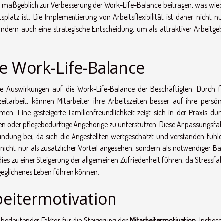
maßgeblich zur Verbesserung der Work-Life-Balance beitragen, was wi
splatz ist. Die Implementierung von Arbeitsflexibilität ist daher nicht n
dern auch eine strategische Entscheidung, um als attraktiver Arbeitge
die Work-Life-Balance
che Auswirkungen auf die Work-Life-Balance der Beschäftigten. Durch fl
zeitarbeit, können Mitarbeiter ihre Arbeitszeiten besser auf ihre persön
n. Eine gesteigerte Familienfreundlichkeit zeigt sich in der Praxis dur
en oder pflegebedürftige Angehörige zu unterstützen. Diese Anpassungsfäh
indung bei, da sich die Angestellten wertgeschätzt und verstanden fühle
icht nur als zusätzlicher Vorteil angesehen, sondern als notwendiger Ba
ies zu einer Steigerung der allgemeinen Zufriedenheit führen, da Stressfa
sgeglichenes Leben führen können.
beitermotivation
in bedeutender Faktor für die Steigerung der
Mitarbeitermotivation
. Insbes