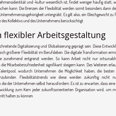
hmensidentität und -kultur wesentlich ist, findet weniger häufig statt, w
hen kann. Die Grenzen der Flexibilität werden somit besonders dann deu
ernehmenszugehörigkeit untergräbt. Es gilt also, ein Gleichgewicht zu f
e des Kollektivs und des Unternehmens berücksichtigt.
flexibler Arbeitsgestaltung
hreitende Digitalisierung und Globalisierung geprägt sein. Diese Entwick
och größerer Flexibilität im Berufsleben. Die digitale Transformation erm
e zunehmend entgrenzt werden. So kann Arbeit nicht nur ortsunabh
 die Mitarbeiterzufriedenheit signifikant steigern kann. Des Weiteren erla
Talentpool, wodurch Unternehmen die Möglichkeit haben, die besten
ubinden. Flexibilitätstrends wie diese werden zukünftig nicht n
 die der Unternehmen selbst herausfordern. Es ist zu erwarten, dass eine 
twicklung zum Kern jeder zukunftsorientierten Organisation wird, um m
ritt halten zu können.