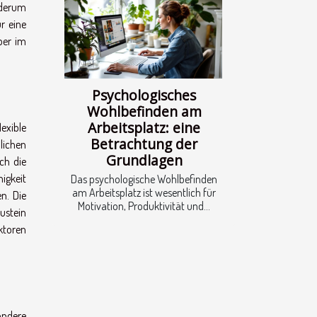
ederum
ur eine
ber im
Psychologisches
Wohlbefinden am
Arbeitsplatz: eine
exible
Betrachtung der
lichen
Grundlagen
ch die
igkeit
Das psychologische Wohlbefinden
am Arbeitsplatz ist wesentlich für
n. Die
Motivation, Produktivität und...
ustein
ktoren
ondere