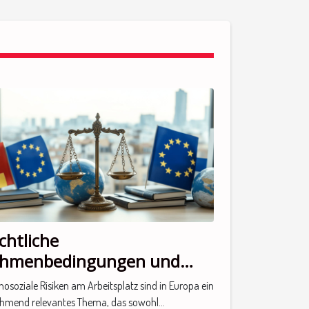
chtliche
hmenbedingungen und
tionale Strategien zur
hosoziale Risiken am Arbeitsplatz sind in Europa ein
ävention psychosozialer
hmend relevantes Thema, das sowohl...