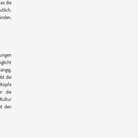
as die
tlich,
inden,
lungen
öglicht
ängig,
ubt die
 Köpfe
ur die
Kultur
it den