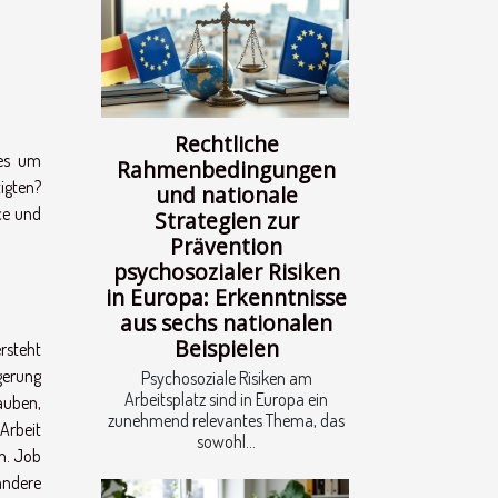
Rechtliche
 es um
Rahmenbedingungen
igten?
und nationale
ce und
Strategien zur
Prävention
psychosozialer Risiken
in Europa: Erkenntnisse
aus sechs nationalen
Beispielen
ersteht
gerung
Psychosoziale Risiken am
Arbeitsplatz sind in Europa ein
auben,
zunehmend relevantes Thema, das
Arbeit
sowohl...
n. Job
 andere