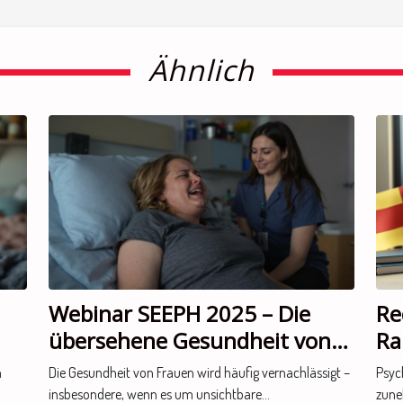
Ähnlich
Webinar SEEPH 2025 – Die
Re
übersehene Gesundheit von
Ra
Frauen: Endometriose als
na
n
Die Gesundheit von Frauen wird häufig vernachlässigt –
Psyc
unsichtbare Behinderung
Pr
insbesondere, wenn es um unsichtbare...
zune