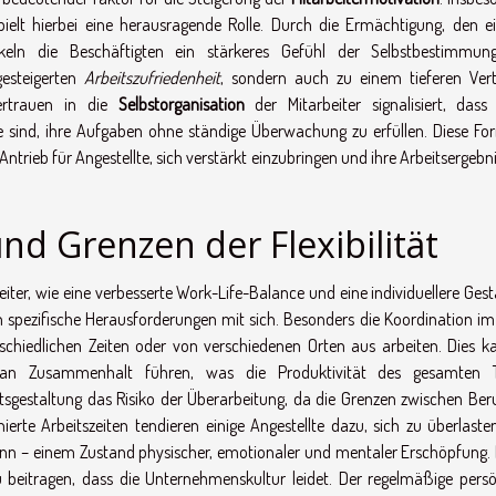
ielt hierbei eine herausragende Rolle. Durch die Ermächtigung, den e
ickeln die Beschäftigten ein stärkeres Gefühl der Selbstbestimmu
gesteigerten
Arbeitszufriedenheit
, sondern auch zu einem tieferen Ver
ertrauen in die
Selbstorganisation
der Mitarbeiter signalisiert, dass
 sind, ihre Aufgaben ohne ständige Überwachung zu erfüllen. Diese Fo
Antrieb für Angestellte, sich verstärkt einzubringen und ihre Arbeitsergebn
d Grenzen der Flexibilität
arbeiter, wie eine verbesserte Work-Life-Balance und eine individuellere Ges
auch spezifische Herausforderungen mit sich. Besonders die Koordination i
chiedlichen Zeiten oder von verschiedenen Orten aus arbeiten. Dies k
an Zusammenhalt führen, was die Produktivität des gesamten 
itsgestaltung das Risiko der Überarbeitung, da die Grenzen zwischen Ber
rte Arbeitszeiten tendieren einige Angestellte dazu, sich zu überlaste
nn – einem Zustand physischer, emotionaler und mentaler Erschöpfung. 
u beitragen, dass die Unternehmenskultur leidet. Der regelmäßige persö