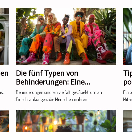
Ri
Er
na
den
Die fünf Typen von
Ti
Behinderungen: Eine
po
n
bedeutungslose
ist
Behinderungen sind ein vielfältiges Spektrum an
Ein 
Etikettierung?
Einschränkungen, die Menschen in ihren...
Mitar