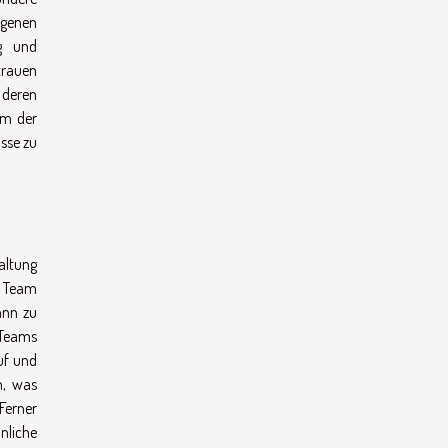
igenen
ng und
trauen
 deren
rm der
isse zu
taltung
m Team
ann zu
Teams
uf und
n, was
Ferner
nliche